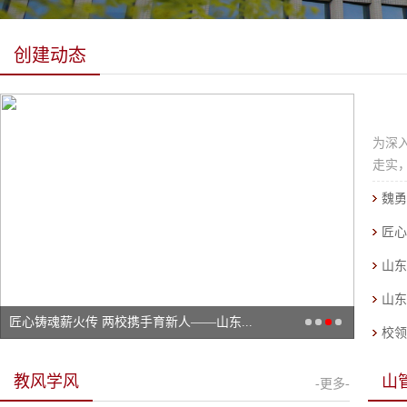
创建动态
为深
走实
魏勇
匠心
山东
山东
匠心铸魂薪火传 两校携手育新人——山东...
校领
教风学风
山
-更多-