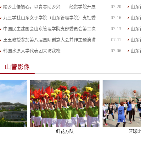
踏乡土悟初心，以青春助乡兴——经贸学院开展...
07-20
山东
九三学社山东女子学院（山东管理学院）支社委...
07-16
山东
中国民主建国会山东管理学院支部委员会第二次...
07-13
山东
王玉教授参加第八届国际创意大会并作主题演讲
07-11
山东
韩国水原大学代表团来访我校
07-06
山东
山管影像
鲜花方队
篮球比